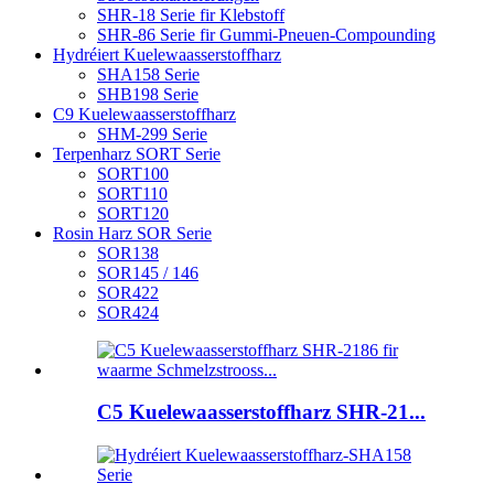
SHR-18 Serie fir Klebstoff
SHR-86 Serie fir Gummi-Pneuen-Compounding
Hydréiert Kuelewaasserstoffharz
SHA158 Serie
SHB198 Serie
C9 Kuelewaasserstoffharz
SHM-299 Serie
Terpenharz SORT Serie
SORT100
SORT110
SORT120
Rosin Harz SOR Serie
SOR138
SOR145 / 146
SOR422
SOR424
C5 Kuelewaasserstoffharz SHR-21...