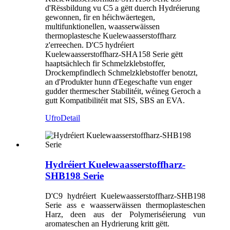
d'Rëssbildung vu C5 a gëtt duerch Hydréierung
gewonnen, fir en héichwäertegen,
multifunktionellen, waasserwäissen
thermoplastesche Kuelewaasserstoffharz
z'erreechen. D'C5 hydréiert
Kuelewaasserstoffharz-SHA158 Serie gëtt
haaptsächlech fir Schmelzklebstoffer,
Drockempfindlech Schmelzklebstoffer benotzt,
an d'Produkter hunn d'Eegeschafte vun enger
gudder thermescher Stabilitéit, wéineg Geroch a
gutt Kompatibilitéit mat SIS, SBS an EVA.
Ufro
Detail
Hydréiert Kuelewaasserstoffharz-
SHB198 Serie
D'C9 hydréiert Kuelewaasserstoffharz-SHB198
Serie ass e waasserwäissen thermoplasteschen
Harz, deen aus der Polymeriséierung vun
aromateschen an Hydrierung kritt gëtt.