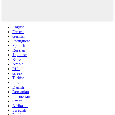
English
French
German
Portuguese
Spanish
Russian
Japanese
Korean
Arabic
Irish
Greek
Turkish
Italian
Danish
Romanian
Indonesian
Czech
Afrikaans
Swedish
Polish