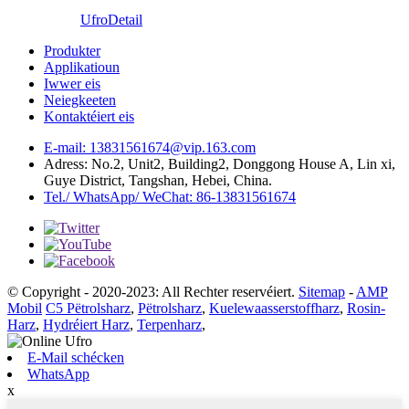
Ufro
Detail
Produkter
Applikatioun
Iwwer eis
Neiegkeeten
Kontaktéiert eis
E-mail: 13831561674@vip.163.com
Adress: No.2, Unit2, Building2, Donggong House A, Lin xi,
Guye District, Tangshan, Hebei, China.
Tel./ WhatsApp/ WeChat: 86-13831561674
© Copyright - 2020-2023: All Rechter reservéiert.
Sitemap
-
AMP
Mobil
C5 Pëtrolsharz
,
Pëtrolsharz
,
Kuelewaasserstoffharz
,
Rosin-
Harz
,
Hydréiert Harz
,
Terpenharz
,
E-Mail schécken
WhatsApp
x