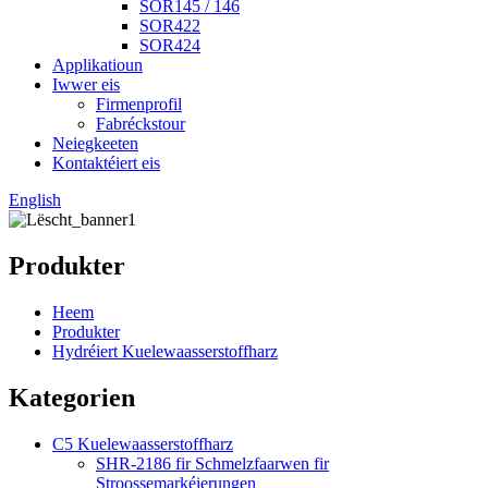
SOR145 / 146
SOR422
SOR424
Applikatioun
Iwwer eis
Firmenprofil
Fabréckstour
Neiegkeeten
Kontaktéiert eis
English
Produkter
Heem
Produkter
Hydréiert Kuelewaasserstoffharz
Kategorien
C5 Kuelewaasserstoffharz
SHR-2186 fir Schmelzfaarwen fir
Stroossemarkéierungen