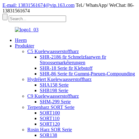
E-mail: 13831561674@vip.163.com
Tel./ WhatsApp/ WeChat: 86-
13831561674
Heem
Produkter
C5 Kuelewaasserstoffharz
SHR-2186 fir Schmelzfaarwen fir
Stroossemarkéierungen
SHR-18 Serie fir Klebstoff
SHR-86 Serie fir Gummi-Pneuen-Compounding
Hydréiert Kuelewaasserstoffharz
SHA158 Serie
SHB198 Serie
C9 Kuelewaasserstoffharz
SHM-299 Serie
Terpenharz SORT Serie
SORT100
SORT110
SORT120
Rosin Harz SOR Serie
SOR138