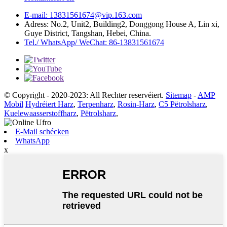
E-mail: 13831561674@vip.163.com
Adress: No.2, Unit2, Building2, Donggong House A, Lin xi,
Guye District, Tangshan, Hebei, China.
Tel./ WhatsApp/ WeChat: 86-13831561674
© Copyright - 2020-2023: All Rechter reservéiert.
Sitemap
-
AMP
Mobil
Hydréiert Harz
,
Terpenharz
,
Rosin-Harz
,
C5 Pëtrolsharz
,
Kuelewaasserstoffharz
,
Pëtrolsharz
,
E-Mail schécken
WhatsApp
x