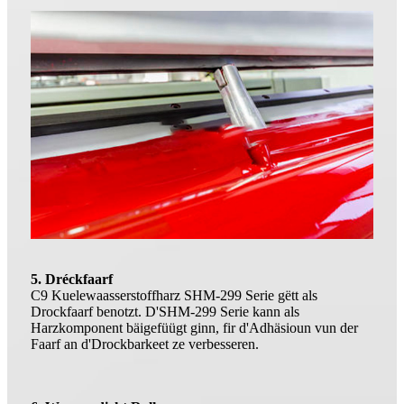
5. Dréckfaarf
C9 Kuelewaasserstoffharz SHM-299 Serie gëtt als
Drockfaarf benotzt. D'SHM-299 Serie kann als
Harzkomponent bäigefüügt ginn, fir d'Adhäsioun vun der
Faarf an d'Drockbarkeet ze verbesseren.