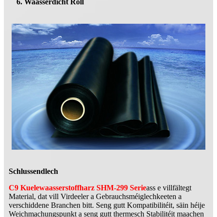
6. Waasserdicht Roll
Schlussendlech
C9 Kuelewaasserstoffharz SHM-299 Serie
ass e villfältegt
Material, dat vill Virdeeler a Gebrauchsméiglechkeeten a
verschiddene Branchen bitt. Seng gutt Kompatibilitéit, säin héije
Weichmachungspunkt a seng gutt thermesch Stabilitéit maachen