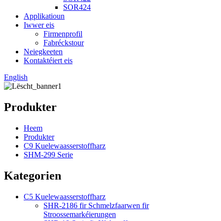
SOR424
Applikatioun
Iwwer eis
Firmenprofil
Fabréckstour
Neiegkeeten
Kontaktéiert eis
English
Produkter
Heem
Produkter
C9 Kuelewaasserstoffharz
SHM-299 Serie
Kategorien
C5 Kuelewaasserstoffharz
SHR-2186 fir Schmelzfaarwen fir
Stroossemarkéierungen