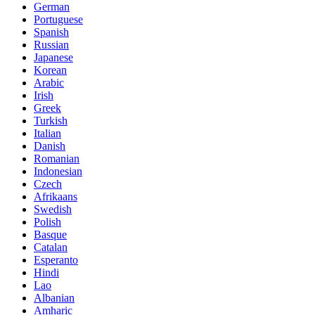
German
Portuguese
Spanish
Russian
Japanese
Korean
Arabic
Irish
Greek
Turkish
Italian
Danish
Romanian
Indonesian
Czech
Afrikaans
Swedish
Polish
Basque
Catalan
Esperanto
Hindi
Lao
Albanian
Amharic