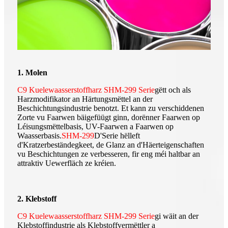
1. Molen
C9 Kuelewaasserstoffharz SHM-299 Serie
gëtt och als
Harzmodifikator an Härtungsmëttel an der
Beschichtungsindustrie benotzt. Et kann zu verschiddenen
Zorte vu Faarwen bäigefüügt ginn, dorënner Faarwen op
Léisungsmëttelbasis, UV-Faarwen a Faarwen op
Waasserbasis.
SHM-299
D'Serie hëlleft
d'Kratzerbeständegkeet, de Glanz an d'Häerteigenschaften
vu Beschichtungen ze verbesseren, fir eng méi haltbar an
attraktiv Uewerfläch ze kréien.
2. Klebstoff
C9 Kuelewaasserstoffharz SHM-299 Serie
gi wäit an der
Klebstoffindustrie als Klebstoffvermëttler a