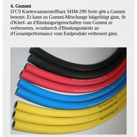
4. Gummi
D'C9 Kuelewaasserstoffharz SHM-299 Serie gëtt a Gummi
benotzt. Et kann zu Gummi-Mëschunge bäigefüügt ginn, fir
d'Kleef- an d'Bindungseigenschaften vum Gummi ze
verbesseren, wouduerch d'Bindungsstäerkt an
d'Gesamtperformance vum Endprodukt verbessert ginn.