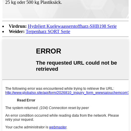
25 kg oder 500 kg Plastiksäck.
Virdrun:
Hydréiert Kuelewaasserstoffharz-SHB198 Serie
Weider:
Terpenharz SORT Serie