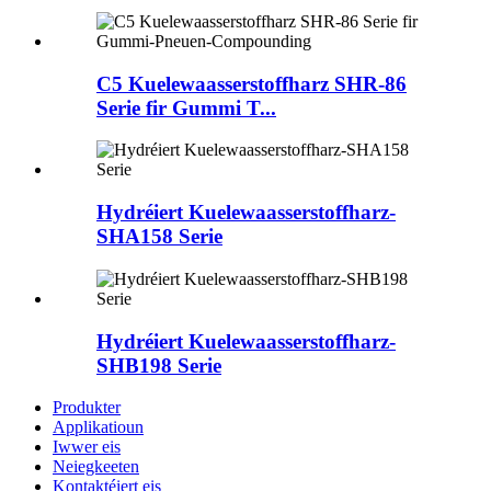
C5 Kuelewaasserstoffharz SHR-86
Serie fir Gummi T...
Hydréiert Kuelewaasserstoffharz-
SHA158 Serie
Hydréiert Kuelewaasserstoffharz-
SHB198 Serie
Produkter
Applikatioun
Iwwer eis
Neiegkeeten
Kontaktéiert eis