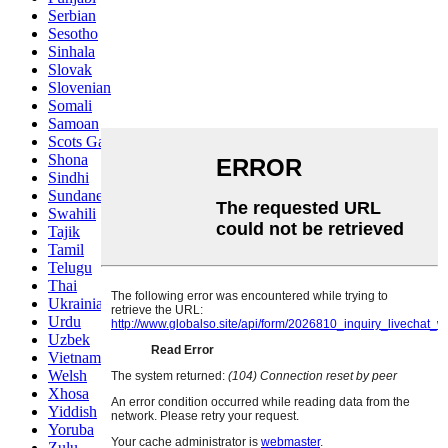
Serbian
Sesotho
Sinhala
Slovak
Slovenian
Somali
Samoan
Scots Gaelic
Shona
Sindhi
Sundanese
Swahili
Tajik
Tamil
Telugu
Thai
Ukrainian
Urdu
Uzbek
Vietnamese
Welsh
Xhosa
Yiddish
Yoruba
Zulu