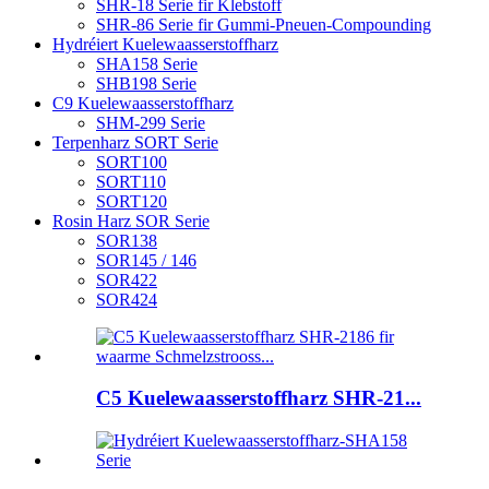
SHR-18 Serie fir Klebstoff
SHR-86 Serie fir Gummi-Pneuen-Compounding
Hydréiert Kuelewaasserstoffharz
SHA158 Serie
SHB198 Serie
C9 Kuelewaasserstoffharz
SHM-299 Serie
Terpenharz SORT Serie
SORT100
SORT110
SORT120
Rosin Harz SOR Serie
SOR138
SOR145 / 146
SOR422
SOR424
C5 Kuelewaasserstoffharz SHR-21...