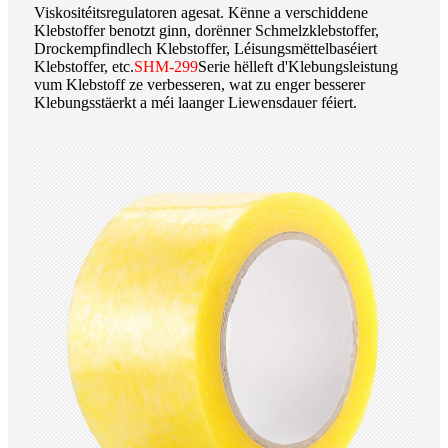
Viskositéitsregulatoren agesat. Kënne a verschiddene
Klebstoffer benotzt ginn, dorënner Schmelzklebstoffer,
Drockempfindlech Klebstoffer, Léisungsmëttelbaséiert
Klebstoffer, etc.
SHM-299
Serie hëlleft d'Klebungsleistung
vum Klebstoff ze verbesseren, wat zu enger besserer
Klebungsstäerkt a méi laanger Liewensdauer féiert.