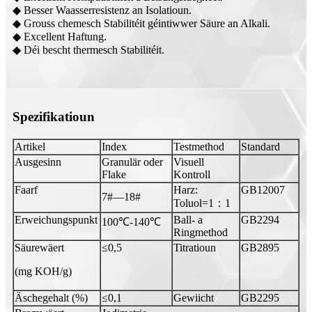
◆ Besser Waasserresistenz an Isolatioun.
◆ Grouss chemesch Stabilitéit géintiwwer Säure an Alkali.
◆ Excellent Haftung.
◆ Déi bescht thermesch Stabilitéit.
Spezifikatioun
Artikel
Index
Testmethod
Standard
Ausgesinn
Granulär oder
Visuell
Flake
Kontroll
Faarf
Harz:
GB12007
7#—18#
Toluol=1：1
Erweichungspunkt
Ball- a
GB2294
100℃-140℃
Ringmethod
Säurewäert
≤0,5
Titratioun
GB2895
(mg KOH/g)
Äschegehalt (%)
≤0,1
Gewiicht
GB2295