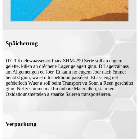
Späicherung
D'C9 Kuelewaasserstoffharz SHM-299 Serie soll an engem
gelëfte, killen an dréchene Lager gelagert ginn. D'Lagerzäit ass
am Allgemengen ee Joer. Et kann no engem Joer nach ëmmer
benotzt ginn, wa et d'Inspektioun passéiert. Et ass eng net
geféierlech Wuer a soll beim Transport vu Sonn a Reen geschützt
ginn. Net zesumme mat brennbare Materialien, staarken
Oxidatiounsmëttelen a staarke Saieren transportéieren.
Verpackung