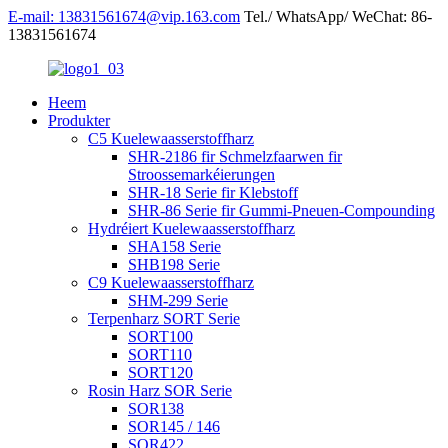
E-mail: 13831561674@vip.163.com
Tel./ WhatsApp/ WeChat: 86-
13831561674
Heem
Produkter
C5 Kuelewaasserstoffharz
SHR-2186 fir Schmelzfaarwen fir
Stroossemarkéierungen
SHR-18 Serie fir Klebstoff
SHR-86 Serie fir Gummi-Pneuen-Compounding
Hydréiert Kuelewaasserstoffharz
SHA158 Serie
SHB198 Serie
C9 Kuelewaasserstoffharz
SHM-299 Serie
Terpenharz SORT Serie
SORT100
SORT110
SORT120
Rosin Harz SOR Serie
SOR138
SOR145 / 146
SOR422