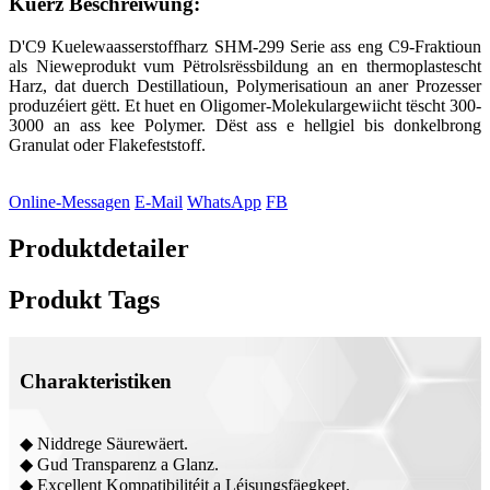
Kuerz Beschreiwung:
D'C9 Kuelewaasserstoffharz SHM-299 Serie ass eng C9-Fraktioun
als Nieweprodukt vum Pëtrolsrëssbildung an en thermoplastescht
Harz, dat duerch Destillatioun, Polymerisatioun an aner Prozesser
produzéiert gëtt. Et huet en Oligomer-Molekulargewiicht tëscht 300-
3000 an ass kee Polymer. Dëst ass e hellgiel bis donkelbrong
Granulat oder Flakefeststoff.
Online-Messagen
E-Mail
WhatsApp
FB
Produktdetailer
Produkt Tags
Charakteristiken
◆ Niddrege Säurewäert.
◆ Gud Transparenz a Glanz.
◆ Excellent Kompatibilitéit a Léisungsfäegkeet.