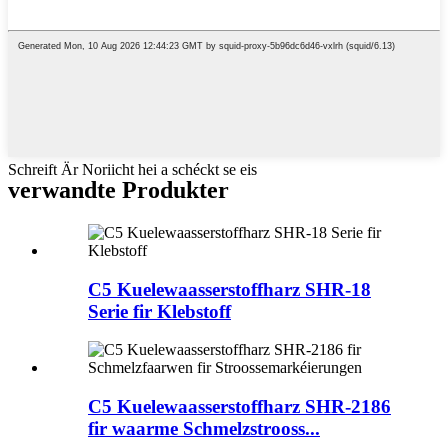
Schreift Är Noriicht hei a schéckt se eis
verwandte Produkter
C5 Kuelewaasserstoffharz SHR-18
Serie fir Klebstoff
C5 Kuelewaasserstoffharz SHR-2186
fir waarme Schmelzstrooss...