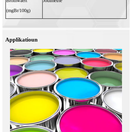
Bromwäert
Jodimetrie
(mgBr/100g)
Applikatioun