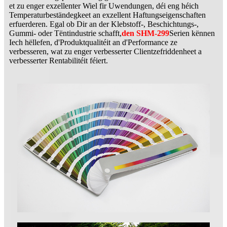
et zu enger exzellenter Wiel fir Uwendungen, déi eng héich
Temperaturbeständegkeet an exzellent Haftungseigenschaften
erfuerderen. Egal ob Dir an der Klebstoff-, Beschichtungs-,
Gummi- oder Tëntindustrie schafft,
den SHM-299
Serien kënnen
Iech hëllefen, d'Produktqualitéit an d'Performance ze
verbesseren, wat zu enger verbesserter Clientzefriddenheet a
verbesserter Rentabilitéit féiert.